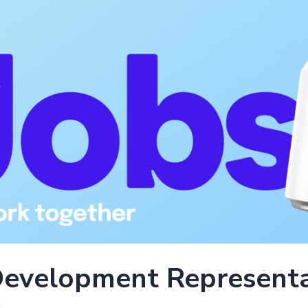
Development Representa
x