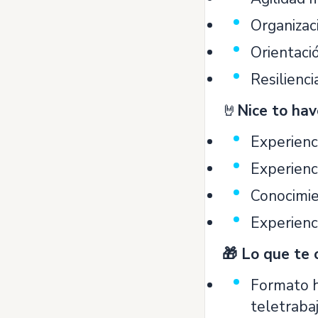
Organizaci
Orientaci
Resilienci
🤘
Nice to hav
Experienc
Experienc
Conocimie
Experienc
🎁 Lo que te
Formato h
teletrabaj