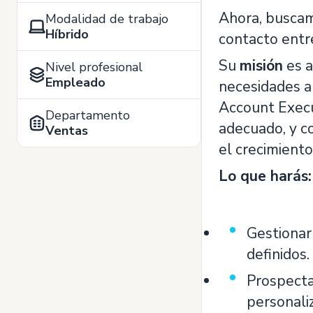
Ahora, busca
Modalidad de trabajo
Híbrido
contacto entr
Su
misión
es a
Nivel profesional
Empleado
necesidades a
Account Execu
Departamento
adecuado, y c
Ventas
el crecimient
Lo que harás
Gestionar
definidos.
Prospecta
personali