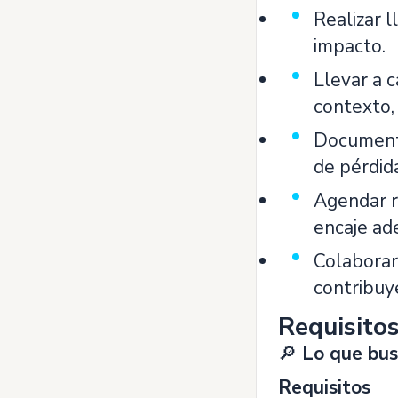
Realizar 
impacto.
Llevar a c
contexto,
Documenta
de pérdid
Agendar r
encaje ad
Colaborar
contribuy
Requisito
🔎
Lo que bu
Requisitos