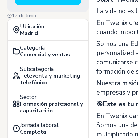
La vida no es 
12 de Junio
En Twenix cre
Ubicación
cuando importa
Madrid
Somos una EdT
Categoría
personalized 
Comercial y ventas
comunicarse c
Subcategoría
formación de 
Televenta y marketing
telefónico
Nuestra misión
empresas y pr
Sector
🎯Este es tu 
Formación profesional y
capacitación
En Twenix dam
Somos una de 
Jornada laboral
Completa
multiplicado 