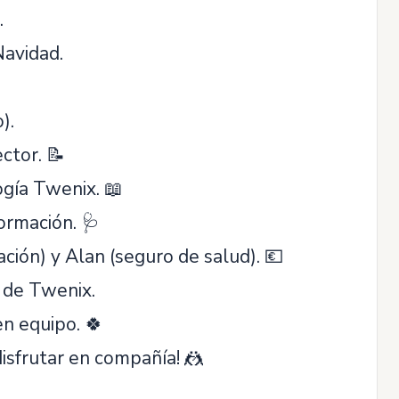
.
Navidad.
).
ctor. 📝
ogía Twenix. 📖
formación. 🩺
ción) y Alan (seguro de salud). 💶
 de Twenix.
en equipo. 🍀
isfrutar en compañía! 🤼