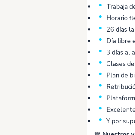
Trabaja d
Horario fl
26 días l
Día libre 
3 días al 
Clases de
Plan de bi
Retribució
Plataform
Excelente
Y por sup
💙
Nuestros v